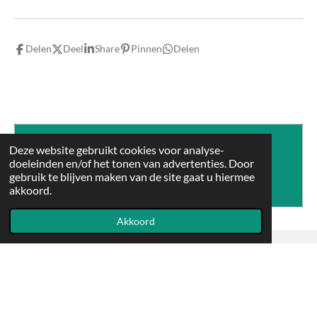
Delen
Deel
Share
Pinnen
Delen
Maak jouw eigen website met
Deze website gebruikt cookies voor analyse-
doeleinden en/of het tonen van advertenties. Door
JouwWeb
gebruik te blijven maken van de site gaat u hiermee
akkoord.
Akkoord
© 2021 - 2026 Corazón por el bosque
Powered by
JouwWeb