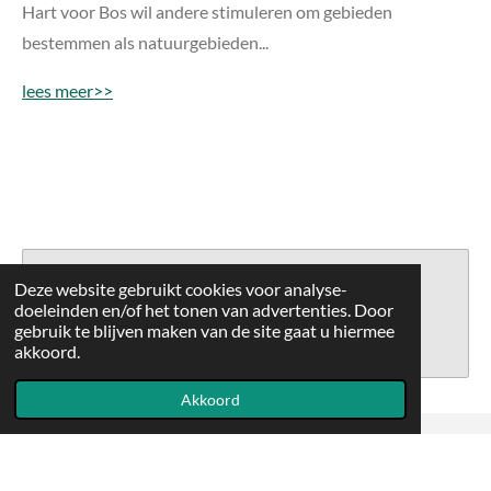
Hart voor Bos wil andere stimuleren om gebieden
bestemmen als natuurgebieden...
lees meer>>
Maak jouw eigen website met
Deze website gebruikt cookies voor analyse-
JouwWeb
doeleinden en/of het tonen van advertenties. Door
gebruik te blijven maken van de site gaat u hiermee
akkoord.
Akkoord
© 2021 - 2026 Corazón por el bosque